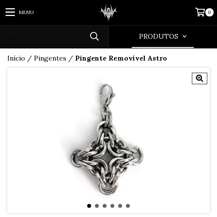
MENU
0
PRODUTOS
Início
/
Pingentes
/
Pingente Removível Astro