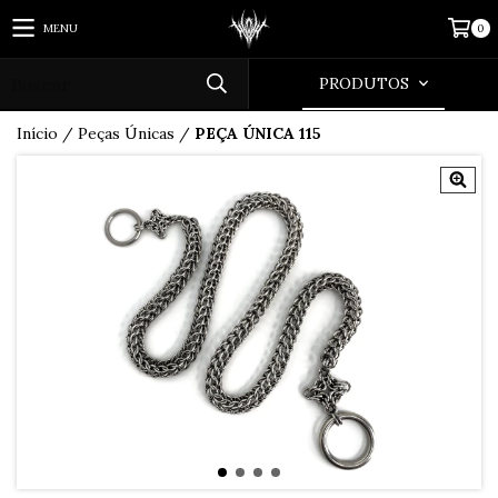
MENU
0
PRODUTOS
Início
/
Peças Únicas
/
PEÇA ÚNICA 115