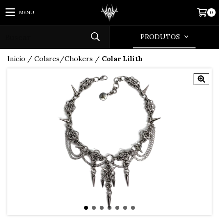
MENU
0
PRODUTOS
Início
/
Colares/Chokers
/
Colar Lilith