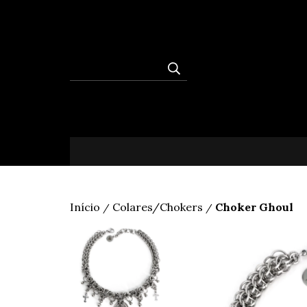
Início
Colares/Chokers
Choker Ghoul
/
/