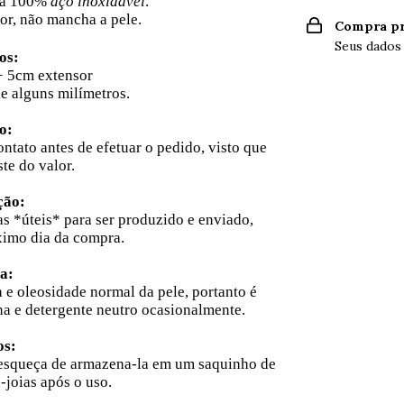
lha 100%
aço inoxidável
.
or, não mancha a pele.
Compra pr
Seus dados
os:
+ 5cm extensor
e alguns milímetros.
o:
ntato antes de efetuar o pedido, visto que
te do valor.
ção:
as
*úteis* para ser produzido e enviado,
ximo dia da compra.
a:
 e oleosidade normal da pele, portanto é
 e detergente neutro ocasionalmente.
os:
 esqueça de armazena-la em um saquinho de
-joias após o uso.