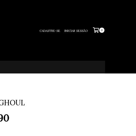
0
CADASTRE-SE
INICIAR SESSÃO
 GHOUL
90