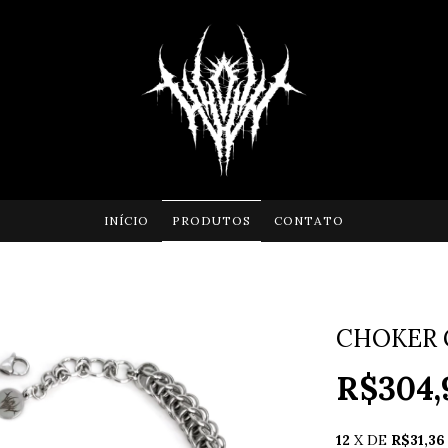
INÍCIO
PRODUTOS
CONTATO
CHOKER
R$304,
12
X DE
R$31,36