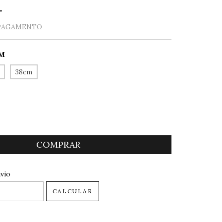
 PAGAMENTO
M
38cm
 CEP:
ALTERAR CEP
vio
CALCULAR