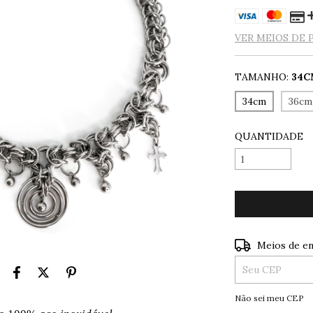
VER MEIOS DE
TAMANHO:
34C
34cm
36cm
QUANTIDADE
Entregas para o
Meios de en
Não sei meu CEP