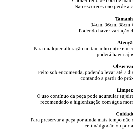
Choker feito de cota de ma
Não escurece, não perde a c
Tamanh
34cm,
36cm, 38c
m 
Podendo haver variação d
Atençã
Para qualquer alteração no tamanho entre em co
poderá haver ajus
Observa
Feito sob encomenda, podendo levar até 7 di
contando a partir do pró
Limpez
O uso contínuo da peça pode acumular sujeira
recomendado a higienização com água morna
Cuidad
Para preservar a peça por ainda mais tempo não
cetim/algodão ou porta