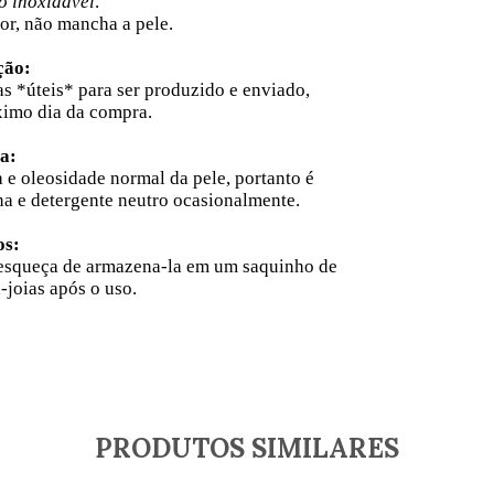
o inoxidável
.
or, não mancha a pele.
ção:
as
*úteis* para ser produzido e enviado,
ximo dia da compra.
a:
 e oleosidade normal da pele, portanto é
 e detergente neutro ocasionalmente.
os:
 esqueça de armazena-la em um saquinho de
-joias após o uso.
PRODUTOS SIMILARES