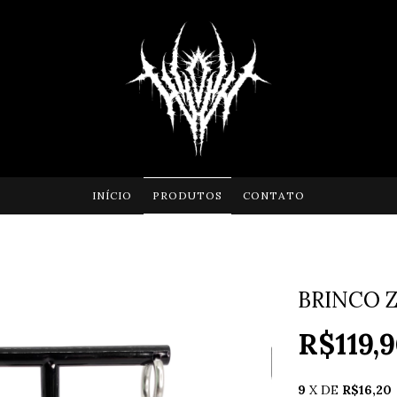
INÍCIO
PRODUTOS
CONTATO
BRINCO 
R$119,
9
X DE
R$16,20