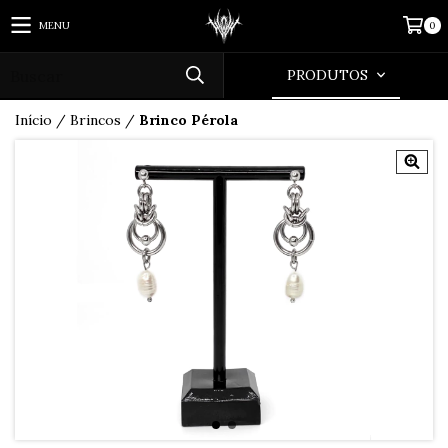
MENU
0
PRODUTOS
Início
/
Brincos
/
Brinco Pérola