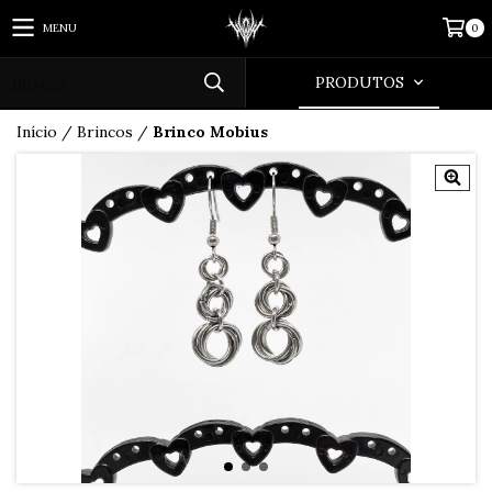
MENU
0
PRODUTOS
Início
/
Brincos
/
Brinco Mobius