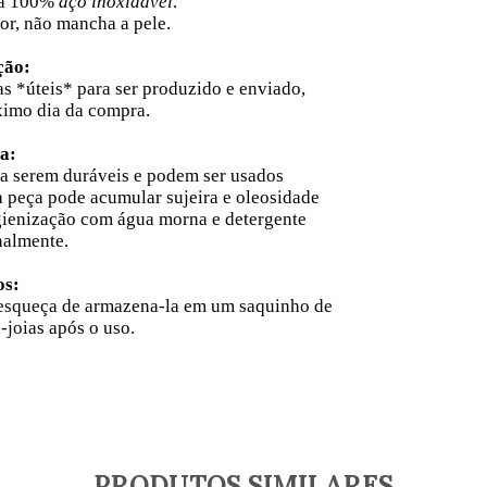
lha 100%
aço inoxidável
.
or, não mancha a pele.
ção:
as
*úteis* para ser produzido e enviado,
ximo dia da compra.
a:
a serem duráveis e podem ser usados
a peça pode acumular sujeira e oleosidade
gienização com água morna e detergente
nalmente.
os:
 esqueça de armazena-la em um saquinho de
-joias após o uso.
PRODUTOS SIMILARES