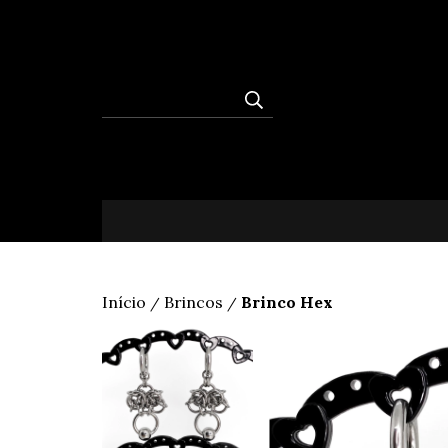
Início
Brincos
Brinco Hex
/
/